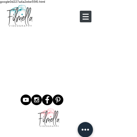
google0d227a4a2ebe55f0.html